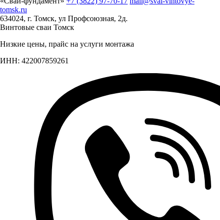
«Свай-фундамент»
+7 (3822) 97-70-17
mail@svai-vintovye-
tomsk.ru
634024, г. Томск, ул Профсоюзная, 2д.
Винтовые сваи Томск
Низкие цены, прайс на услуги монтажа
ИНН: 422007859261